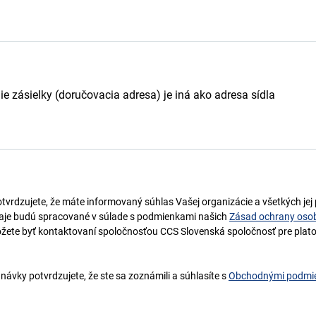
e zásielky (doručovacia adresa) je iná ako adresa sídla
potvrdzujete, že máte informovaný súhlas Vašej organizácie a všetkých je
daje budú spracované v súlade s podmienkami našich
Zásad ochrany oso
ôžete byť kontaktovaní spoločnosťou CCS Slovenská spoločnosť pre platob
ávky potvrdzujete, že ste sa zoznámili a súhlasíte s
Obchodnými podmi