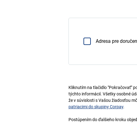
Adresa pre doručeni
Kliknutím na tlačidlo "Pokračovať" 
týchto informácií. Všetky osobné ú
že v súvislosti s Vašou žiadosťou m
patriacimi do skupiny Corpay
.
Postúpením do ďalšieho kroku objedn