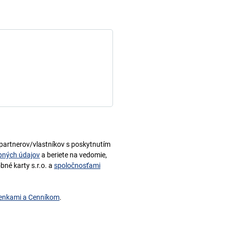
j partnerov/vlastníkov s poskytnutím
bných údajov
a beriete na vedomie,
né karty s.r.o. a
spoločnosťami
enkami a Cenníkom
.