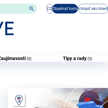

CZ
Objednať kartu
Vstúpiť ako klient
VE
Zaujímavosti
Tipy a rady
(0)
(5)