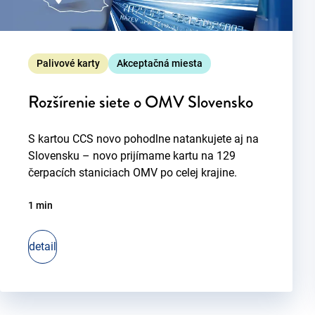
Palivové karty
Akceptačná miesta
Rozšírenie siete o OMV Slovensko
S kartou CCS novo pohodlne natankujete aj na
Slovensku – novo prijímame kartu na 129
čerpacích staniciach OMV po celej krajine.
1 min
detail