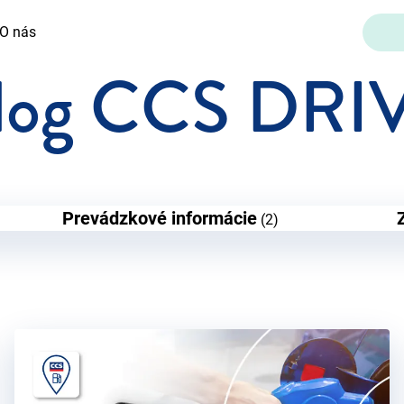
O nás
log CCS DRI
Prevádzkové informácie
(2)