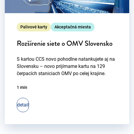
Palivové karty
Akceptačná miesta
Rozšírenie siete o OMV Slovensko
S kartou CCS novo pohodlne natankujete aj na
Slovensku – novo prijímame kartu na 129
čerpacích staniciach OMV po celej krajine.
1 min
detail