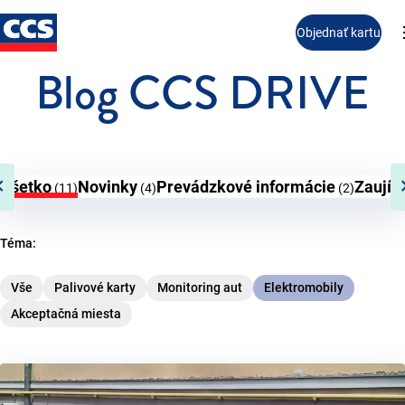
Objednať kartu
Blog CCS DRIVE
n_left
chevro
Všetko
Novinky
Prevádzkové informácie
Zaujím
(11)
(4)
(2)
Téma:
Vše
Palivové karty
Monitoring aut
Elektromobily
Akceptačná miesta